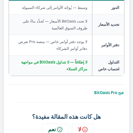
الدور
وسيط — يُوجّه الأوامر إلى شركاء السيولة
لا تحدد BitOasis الأسعار — تُحدَّد بناءً على
تحديد الأسعار
ظروف السوق العالمية
لا يوجد دفتر أوامر خاص — منصة Pro تعرض
دفتر الأوامر
دفاتر أوامر الشركاء
التداول
لا إطلاقاً — لا تتداول BitOasis في مواجهة
لحساب خاص
مراكز العملاء
فتح BitOasis Pro
هل كانت هذه المقالة مفيدة؟
لا
نعم