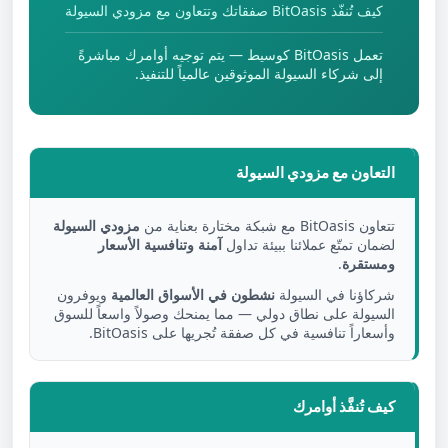
كيف تُنفّذ BitOasis صفقاتك وتتعاون مع مزودي السيولة
تعمل BitOasis كوسيط — يتم توجيه أوامرك مباشرةً
إلى شركاء السيولة الموثوقين عالمياً للتنفيذ.
التعاون مع مزودي السيولة
تتعاون BitOasis مع شبكة مختارة بعناية من
مزودي السيولة
لضمان تمتّع عملائنا ببيئة تداول
آمنة وتنافسية الأسعار
ومستقرة
.
شركاؤنا في السيولة
نشطون في الأسواق العالمية
ويوفرون
السيولة على نطاق دولي — مما يمنحك وصولاً واسعاً للسوق
وأسعاراً تنافسية في كل صفقة تُجريها على BitOasis.
كيف تُنفَّذ أوامرك