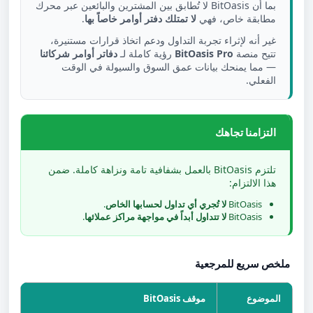
بما أن BitOasis لا تُطابق بين المشترين والبائعين عبر محرك
مطابقة خاص، فهي
لا تمتلك دفتر أوامر خاصاً بها
.
غير أنه لإثراء تجربة التداول ودعم اتخاذ قرارات مستنيرة،
تتيح منصة
BitOasis Pro
رؤية كاملة لـ
دفاتر أوامر شركائنا
— مما يمنحك بيانات عمق السوق والسيولة في الوقت
الفعلي.
التزامنا تجاهك
تلتزم BitOasis بالعمل بشفافية تامة ونزاهة كاملة. ضمن
هذا الالتزام:
BitOasis
لا تُجري أي تداول لحسابها الخاص
.
BitOasis
لا تتداول أبداً في مواجهة مراكز عملائها
.
ملخص سريع للمرجعية
الموضوع
موقف BitOasis