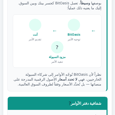
بوصفها
وسيطاً
، تعمل BitOasis كجسر بينك وبين السوق.
إليك ما يعنيه ذلك عملياً:
←
←
BitOasis
أنت
توجيه الأمر
تقديم الأمر
?
مزود السيولة
تنفيذ الأمر
نظراً لأن BitOasis تُوجّه الأوامر إلى شركاء السيولة
الخارجيين، فهي
لا تحدد أسعار
الأصول الرقمية المدرجة على
منصاتها — بل تُحدَّد الأسعار وفقاً لظروف السوق العالمية.
?
شفافية دفتر الأوامر