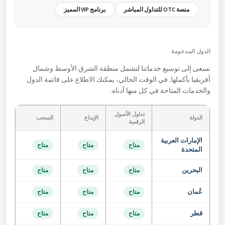
منصة OTC للتداول المباشر
برنامج VIP المميز
الدول المدعومة
نسعى إلى توسيع خدماتنا لتشمل منطقة الشرق الأوسط وشمال
أفريقيا بأكملها. في الوقت الحالي، يمكنك الاطلاع على قائمة الدول
والخدمات المتاحة في كل منها أدناه.
تداول الأصول
الدولة
الإيداع
السحب
الرقمية
الإمارات العربية
متاح
متاح
متاح
المتحدة
البحرين
متاح
متاح
متاح
عُمان
متاح
متاح
متاح
قطر
متاح
متاح
متاح