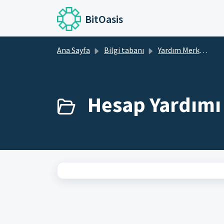
Ana içeriğe geç
BitOasis
Ana Sayfa
Bilgi tabanı
Yardım Merkezi
Hesap Yardımı 