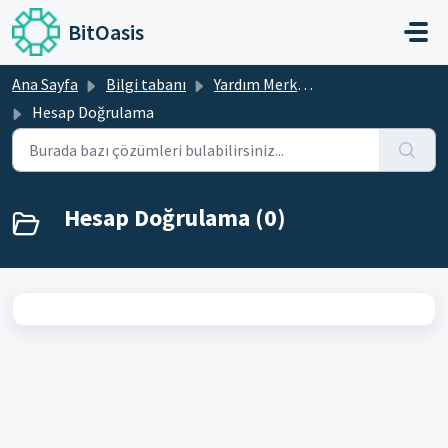
Ana içeriğe geç
BitOasis
Ana Sayfa
Bilgi tabanı
Yardım Merkezi
Hesap Doğrulama
Hesap Doğrulama (0)