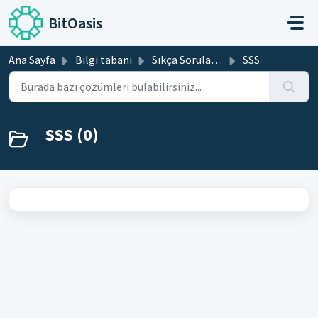
Ana içeriğe geç
BitOasis
Ana Sayfa
Bilgi tabanı
Sıkça Sorulan Sorular
SSS
SSS (0)