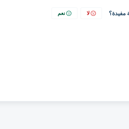
 مفيدة؟
لا
نعم