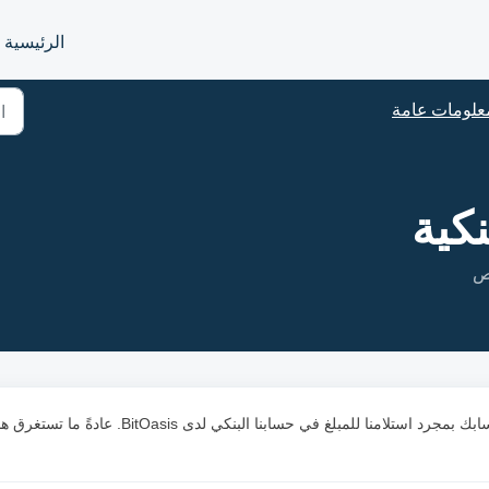
الرئيسية
علومات عامة
نكية
يتم إضافة المدفوعات عن طريق التحويل البنكي إلى حسابك بمجرد استلامنا للمبلغ في حسابنا البنكي لدى BitOasis. عادةً 